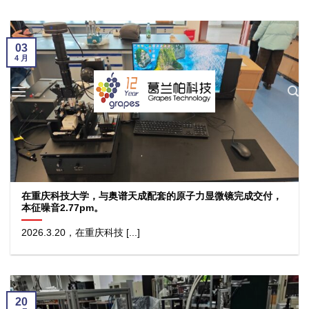
跳
到
内
03
4 月
容
在重庆科技大学，与奥谱天成配套的原子力显微镜完成交付，
本征噪音2.77pm。
2026.3.20，在重庆科技 [...]
20