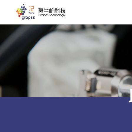
跳
到
内
容