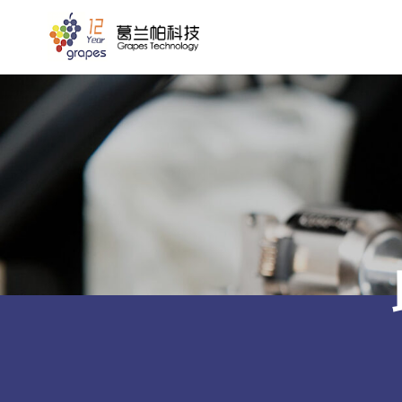
跳
到
内
容